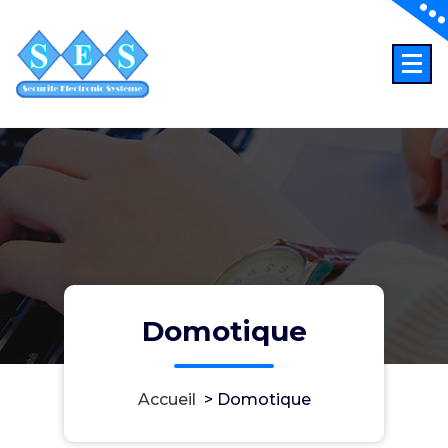
Aller
au
contenu
S E S
Domotique
Accueil
>
Domotique