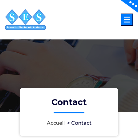
Aller
au
contenu
S E S
Contact
Accueil
>
Contact